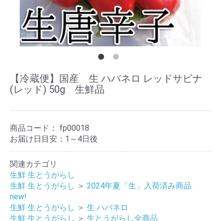
【冷蔵便】国産 生 ハバネロ レッドサビナ
(レッド) 50g 生鮮品
商品コード：
fp00018
お届け日目安：1～4日後
関連カテゴリ
生鮮 生とうがらし
生鮮 生とうがらし
＞
2024年夏「生」入荷済み商品
new!
生鮮 生とうがらし
＞
生 ハバネロ
生鮮 生とうがらし
＞
生とうがらし全商品