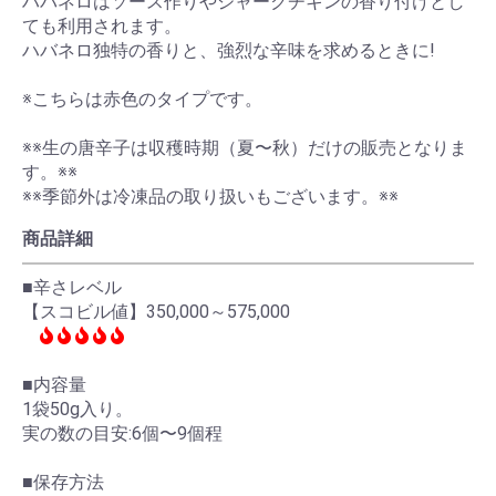
ハバネロはソース作りやジャークチキンの香り付けとし
ても利用されます。
ハバネロ独特の香りと、強烈な辛味を求めるときに!
※こちらは赤色のタイプです。
※※生の唐辛子は収穫時期（夏〜秋）だけの販売となりま
す。※※
※※季節外は冷凍品の取り扱いもございます。※※
商品詳細
■辛さレベル
【スコビル値】350,000～575,000
■内容量
1袋50g入り。
実の数の目安:6個〜9個程
■保存方法