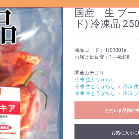
国産 生 ブ
ド) 冷凍品 250
商品コード：
ff01001a
お届け日目安：1～4日後
関連カテゴリ
冷凍 生とうがらし
冷凍 生とうがらし
＞
冷凍 
冷凍 生とうがらし
＞
冷凍 
ただいま品切れ
お気に入りに