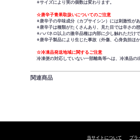
※サイズにより実の個数は変わります。
☆唐辛子青果取扱いについてのご注意
※唐辛子の辛味成分（カプサイシン）には刺激性が
※唐辛子は種類がたくさんあり、見た目では辛さの
※ハバネロ以上の激辛品種は内部に少し触れただけ
※唐辛子製品により生じた事故（外傷、心身負担ほ
☆冷凍品発送地域に関するご注意
冷凍便の対応していない一部離島等へは、冷凍品の
関連商品
当サイトについて
プラ