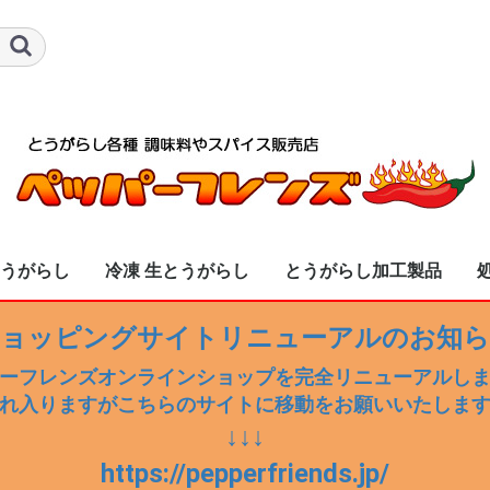
とうがらし
冷凍 生とうがらし
とうがらし加工製品
し全商品
「生」入荷済み商
ニョ
辛子 甘口
辛子 辛口
ジョロキア
ーヌ
ダード・スコーピオ
イナ・リーパー
ノ
ズ・ブレス
送料無料
送料別
冷凍 生とうがらし全商品
冷凍 ハラペーニョ
冷凍 ハバネロ
冷凍 青・赤唐辛子 甘口
冷凍 青・赤唐辛子 辛口
冷凍 セラーノ
冷凍 ブート・ジョロキア
冷凍 プリッキーヌ
冷凍 鷹の爪
冷凍 トリニダード・スコーピ
冷凍 キャロライナ・リーパー
冷凍 黄唐辛子
冷凍 ドラゴンズ・ブレス
ョッピングサイトリニューアルのお知
・テイラー
オン・ブッチ・テイラー
ーフレンズオンラインショップを完全リニューアルし
れ入りますがこちらのサイトに移動をお願いいたしま
↓↓↓
https://pepperfriends.jp/