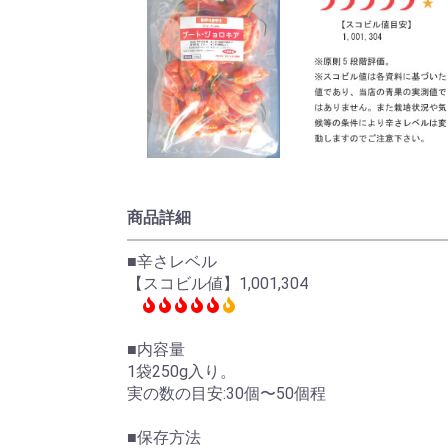
商品詳細
■辛さレベル
【スコビル値】1,001,304
■内容量
1袋250g入り。
実の数の目安:30個〜50個程
■保存方法